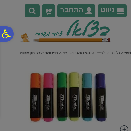
לתפריט
לתוכן
לתפריט
אתר
המרכזי
נגישות
ניווט
התחבר
0
פ
סר
ראשי
>
כלי כתיבה למשרד
>
טושים זוהרים להדגשה
>
טוש זוהר בצבע ירוק Munix
נג