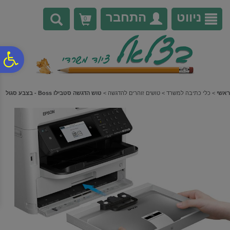
לתפריט
לתוכן
לתפריט
אתר
המרכזי
נגישות
ניווט
התחבר
0
פ
סר
ראשי
>
כלי כתיבה למשרד
>
טושים זוהרים להדגשה
>
טוש הדגשה סטבילו Boss - בצבע סגול
נג