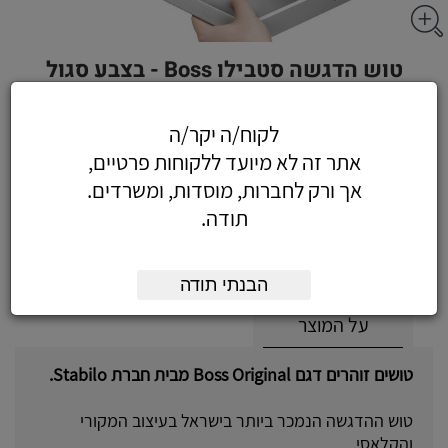
טוש הדגשה סטבילו Boss - בצבע סגול
לקוח/ה יקר/ה
אתר זה לא מיועד ללקוחות פרטיים,
3.78
כולל מע"מ
אך ורק לחברות, מוסדות, ומשרדים.
(3.20 לפני מע"מ)
תודה.
הוסף לעגלה
הזמן עכשיו
הבנתי תודה
על המוצר
טושים זוהרים דגם Boss Original מבית חברת Stabilo.
טוש ההדגשה הנמכר ביותר בישראל בעיצוב המקורי
והקלאסי.