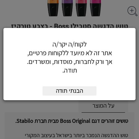
טוש הדגשה סטבילו Boss - בצבע טורקיז
לקוח/ה יקר/ה
אתר זה לא מיועד ללקוחות פרטיים,
3.78
כולל מע"מ
אך ורק לחברות, מוסדות, ומשרדים.
(3.20 לפני מע"מ)
תודה.
הוסף לעגלה
הזמן עכשיו
הבנתי תודה
על המוצר
טושים זוהרים דגם Boss Original מבית חברת Stabilo.
טוש ההדגשה הנמכר ביותר בישראל בעיצוב המקורי