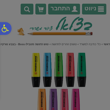
לתפריט
לתוכן
לתפריט
אתר
המרכזי
נגישות
ניווט
התחבר
0
פ
סר
ראשי
>
כלי כתיבה למשרד
>
טושים זוהרים להדגשה
>
טוש הדגשה סטבילו Boss - בצבע טורקיז
נג