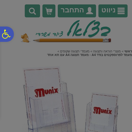
לתפריט
לתוכן
לתפריט
אתר
המרכזי
נגישות
ניווט
התחבר
0
פ
סר
ראשי
>
מוצרי הוראה ותצוגה
>
מעמדי תצוגה שקופים
>
מעמד לפרוספקטים בודד A4 - מעמד תצוגה A4 עם תא אחד
נג