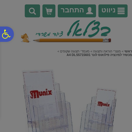
לתפריט
לתוכן
לתפריט
אתר
המרכזי
נגישות
ניווט
התחבר
0
פ
סר
ראשי
>
מוצרי הוראה ותצוגה
>
מעמדי תצוגה שקופים
>
מכשיר למינציה פילואוס לונר A4 DLS5715601
נג