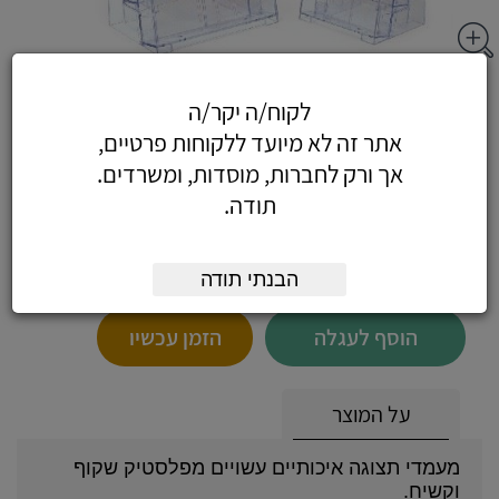
מכשיר למינציה פילואוס לונר A4
לקוח/ה יקר/ה
DLS5715601
אתר זה לא מיועד ללקוחות פרטיים,
אך ורק לחברות, מוסדות, ומשרדים.
תודה.
171.10
כולל מע"מ
(145 לפני מע"מ)
הבנתי תודה
הוסף לעגלה
הזמן עכשיו
על המוצר
מעמדי תצוגה איכותיים עשויים מפלסטיק שקוף
וקשיח.