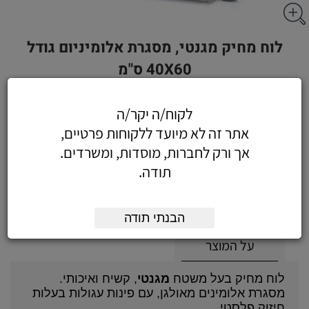
לוח מחיק מגנטי, מסגרת אלומיניום גודל
40X60 ס"מ
לקוח/ה יקר/ה
אתר זה לא מיועד ללקוחות פרטיים,
38.94
כולל מע"מ
אך ורק לחברות, מוסדות, ומשרדים.
(33 לפני מע"מ)
תודה.
הוסף לעגלה
הזמן עכשיו
הבנתי תודה
על המוצר
לוח מחיק בעל משטח
מגנטי
, קשיח ואיכותי.
מסגרת אלומינים מאולגן, עם פינות עגולות בעלות
חיזוק פלסטי.