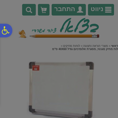
לתפריט
לתוכן
לתפריט
אתר
המרכזי
נגישות
ניווט
התחבר
0
פ
סר
ראשי
>
מוצרי הוראה ותצוגה
>
לוחות מחיקים
>
לוח מחיק מגנטי, מסגרת אלומיניום גודל 40X60 ס"מ
נג