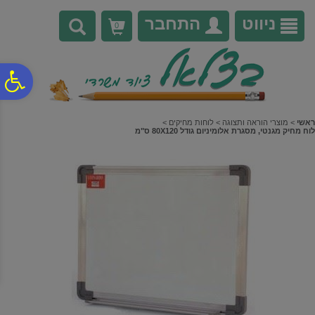
לתפריט
לתוכן
לתפריט
אתר
המרכזי
נגישות
ניווט
התחבר
0
פ
סר
ראשי
>
מוצרי הוראה ותצוגה
>
לוחות מחיקים
>
לוח מחיק מגנטי, מסגרת אלומיניום גודל 80X120 ס"מ
נג