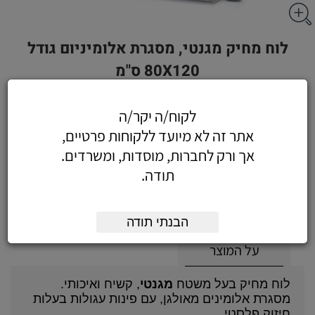
לוח מחיק מגנטי, מסגרת אלומיניום גודל
80X120 ס"מ
לקוח/ה יקר/ה
אתר זה לא מיועד ללקוחות פרטיים,
105.02
כולל מע"מ
אך ורק לחברות, מוסדות, ומשרדים.
(89 לפני מע"מ)
תודה.
הוסף לעגלה
הזמן עכשיו
הבנתי תודה
על המוצר
לוח מחיק בעל משטח
מגנטי
, קשיח ואיכותי.
מסגרת אלומינים מאולגן, עם פינות עגולות בעלות
חיזוק פלסטי.