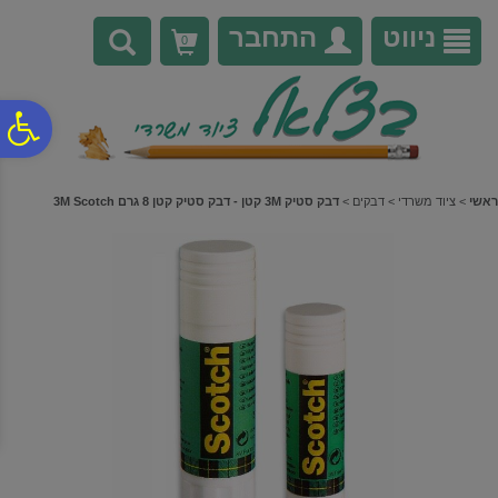
לתפריט
לתוכן
לתפריט
אתר
המרכזי
נגישות
ניווט
התחבר
0
פ
סר
ראשי
>
ציוד משרדי
>
דבקים
>
דבק סטיק 3M קטן - דבק סטיק קטן 8 גרם 3M Scotch
נג