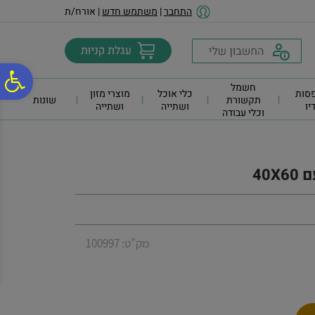
לתפריט
לתוכן
לתפריט
התחבר
|
משתמש חדש
| אורח/ת
אתר
המרכזי
נגישות
פ
חשמל
סות
כלי אוכל
מוצרי מזון
תקשורת
שונות
דיו
ושתייה
ושתייה
וכלי עבודה
סר
נג
40X
מק"ט: 100997