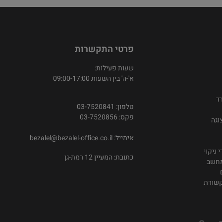
פרטי התקשרות
שעות פעילות:
א'-ה' בין השעות 09:00-17:00
ד
טלפון: 03-7520841
פקס: 03-7520856
וגה
אימייל:
bezalel@bezalel-office.co.il
 ניקוי
כתובת: המעיין 12 רמת-גן
מחשב
קשורת