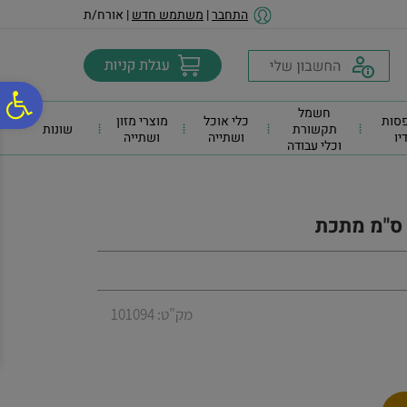
לתפריט
לתוכן
לתפריט
התחבר
|
משתמש חדש
| אורח/ת
אתר
המרכזי
נגישות
פ
חשמל
סות
כלי אוכל
מוצרי מזון
תקשורת
שונות
דיו
ושתייה
ושתייה
וכלי עבודה
סר
נג
מק"ט: 101094