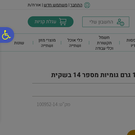
לתפריט
לתוכן
לתפריט
התחבר
|
משתמש חדש
| אורח/ת
אתר
המרכזי
נגישות
פ
חשמל
סות
כלי אוכל
מוצרי מזון
תקשורת
שונות
דיו
ושתייה
ושתייה
וכלי עבודה
סר
נג
מק"ט: 100952-14