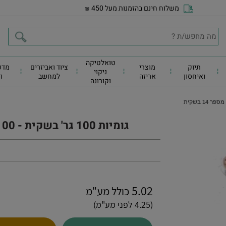
משלוח חינם בהזמנות מעל 450
₪
טואלטיקה
תיוק
מוצרי
ציוד ואביזרים
מדפ
ניקוי
ואיחסון
אריזה
למחשב
ו
וקורונה
גומיות 100 גר' בשקית - 100 גרם גומיות מספר 14 בשקית
5.02
כולל מע"מ
(4.25 לפני מע"מ)