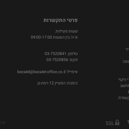
פרטי התקשרות
שעות פעילות:
א'-ה' בין השעות 09:00-17:00
ד
טלפון: 03-7520841
פקס: 03-7520856
וגה
אימייל:
bezalel@bezalel-office.co.il
 ניקוי
כתובת: המעיין 12 רמת-גן
מחשב
קשורת
כל ה