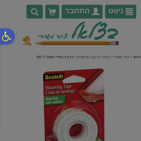
לתפריט
לתוכן
לתפריט
אתר
המרכזי
נגישות
ניווט
התחבר
0
פ
סר
ראשי
>
ציוד משרדי
>
סרטי הדבקה ומתקנים
>
דבק דו צדדי ספוגי 1" 3M
נג