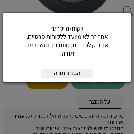
אייזולרבנד - איזולירבנד 50 מ"מ בצבע אדום
לקוח/ה יקר/ה
אתר זה לא מיועד ללקוחות פרטיים,
אך ורק לחברות, מוסדות, ומשרדים.
תודה.
4.72
כולל מע"מ
(4 לפני מע"מ)
הבנתי תודה
הוסף לעגלה
הזמן עכשיו
על המוצר
סרט הדבקה על בסיס ניילון איזולירבנד חזק, עמיד
ואיכותי.
הסרט משמש לשיפצור ציוד, איטום ועוד...