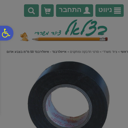
לתפריט
לתוכן
לתפריט
אתר
המרכזי
נגישות
ניווט
התחבר
0
פ
סר
ראשי
>
ציוד משרדי
>
סרטי הדבקה ומתקנים
>
אייזולרבנד - איזולירבנד 50 מ"מ בצבע אדום
נג