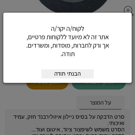
אייזולרבנד - איזולירבנד 50 מ"מ בצבע לבן
לקוח/ה יקר/ה
אתר זה לא מיועד ללקוחות פרטיים,
אך ורק לחברות, מוסדות, ומשרדים.
תודה.
4.72
כולל מע"מ
(4 לפני מע"מ)
הבנתי תודה
הוסף לעגלה
הזמן עכשיו
על המוצר
סרט הדבקה על בסיס ניילון איזולירבנד חזק, עמיד
ואיכותי.
הסרט משמש לשיפצור ציוד, איטום ועוד...