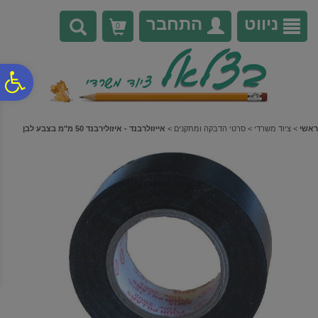
לתפריט
לתוכן
לתפריט
אתר
המרכזי
נגישות
ניווט
התחבר
0
פ
סר
ראשי
>
ציוד משרדי
>
סרטי הדבקה ומתקנים
>
אייזולרבנד - איזולירבנד 50 מ"מ בצבע לבן
נג