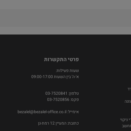
פרטי התקשרות
שעות פעילות:
א'-ה' בין השעות 09:00-17:00
ד
טלפון: 03-7520841
פקס: 03-7520856
וגה
אימייל:
bezalel@bezalel-office.co.il
 ניקוי
כתובת: המעיין 12 רמת-גן
מחשב