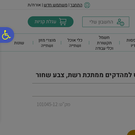
לתפריט
לתוכן
לתפריט
התחבר
|
משתמש חדש
| אורח/ת
אתר
המרכזי
נגישות
פ
חשמל
סות
כלי אוכל
מוצרי מזון
תקשורת
שונות
דיו
ושתייה
ושתייה
וכלי עבודה
סר
נג
 למהדקים ממתכת רשת, צבע שחור
מק"ט: 101045-12