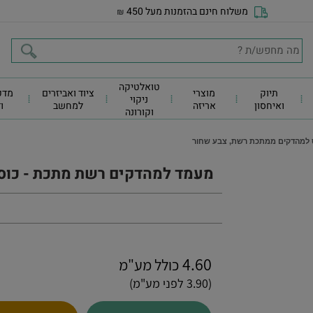
משלוח חינם בהזמנות מעל 450
₪
טואלטיקה
תיוק
מוצרי
ציוד ואביזרים
מדפ
ניקוי
ואיחסון
אריזה
למחשב
ו
וקורונה
 למהדקים ממתכת רשת, צבע שחור
מעמד למהדקים רשת מתכת - כוס
4.60
כולל מע"מ
(3.90 לפני מע"מ)