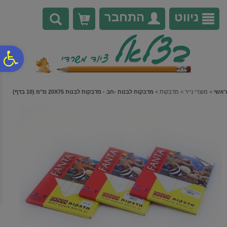
לתפריט
לתוכן
לתפריט
אתר
המרכזי
נגישות
ניווט
התחבר
0
פ
סר
ראשי
>
מוצרי נייר
>
מדבקות
>
מדבקות לבנות -חב - מדבקות לבנות 20X75 מ"מ (10 בדף)
נג