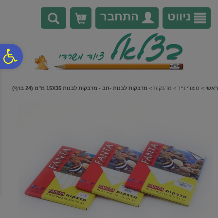
לתפריט
לתוכן
לתפריט
אתר
המרכזי
נגישות
ניווט
התחבר
0
פ
סר
ראשי
>
מוצרי נייר
>
מדבקות
>
מדבקות לבנות -חב - מדבקות לבנות 15X35 מ"מ (24 בדף)
נג