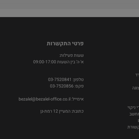
פרטי התקשרות
שעות פעילות:
א'-ה' בין השעות 09:00-17:00
ד
טלפון: 03-7520841
פקס: 03-7520856
וגה
אימייל:
bezalel@bezalel-office.co.il
 ניקוי
כתובת: המעיין 12 רמת-גן
מחשב
קשורת