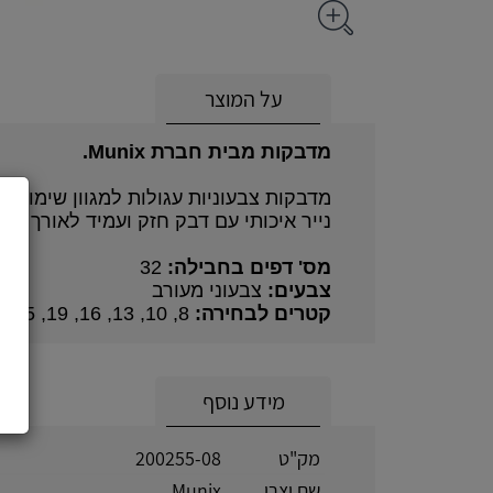
על המוצר
מדבקות מבית חברת Munix.
מדבקות צבעוניות עגולות למגוון שימושים,
נייר איכותי עם דבק חזק ועמיד לאורך זמן.
מס' דפים בחבילה:
32
צבעים:
צבעוני מעורב
קטרים לבחירה:
8, 10, 13, 16, 19, 25, 32 מ"מ
מידע נוסף
מק"ט
200255-08
שם יצרן
Munix