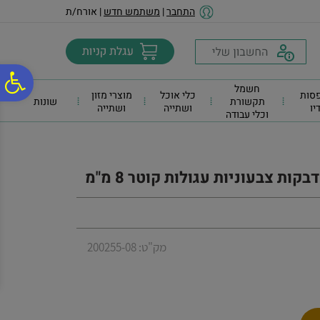
לתפריט
לתוכן
לתפריט
התחבר
|
משתמש חדש
| אורח/ת
אתר
המרכזי
נגישות
פ
חשמל
סות
כלי אוכל
מוצרי מזון
תקשורת
שונות
דיו
ושתייה
ושתייה
וכלי עבודה
סר
נג
מק"ט: 200255-08