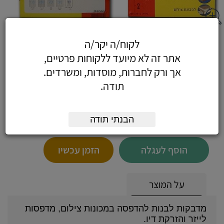
מדבקות לייזר 200 דף - 200 דפי מדבקות
לקוח/ה יקר/ה
105X40 מ"מ (14 בדף)
אתר זה לא מיועד ללקוחות פרטיים,
אך ורק לחברות, מוסדות, ומשרדים.
תודה.
63.72
כולל מע"מ
הבנתי תודה
(54 לפני מע"מ)
הוסף לעגלה
הזמן עכשיו
על המוצר
מדבקות לבנות להדפסה במכונות צילום, מדפסות
לייזר והזרקת דיו.