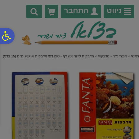
לתפריט
לתוכן
לתפריט
אתר
המרכזי
נגישות
ניווט
התחבר
0
פ
סר
ראשי
>
מוצרי נייר
>
מדבקות
>
מדבקות לייזר 200 דף - 200 דפי מדבקות 70X56 מ"מ (15 בדף)
נג