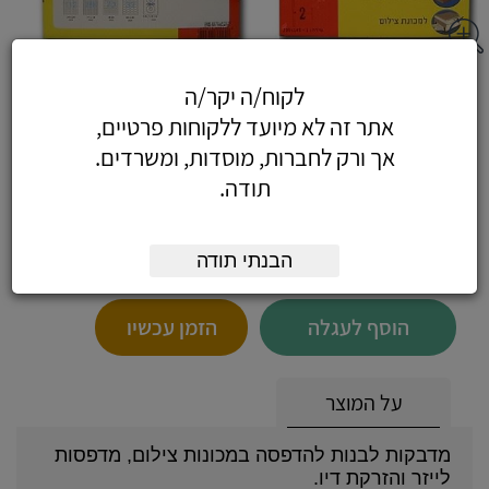
מדבקות לייזר 200 דף - 200 דפי מדבקות
לקוח/ה יקר/ה
70X56 מ"מ (15 בדף)
אתר זה לא מיועד ללקוחות פרטיים,
אך ורק לחברות, מוסדות, ומשרדים.
תודה.
63.72
כולל מע"מ
הבנתי תודה
(54 לפני מע"מ)
הוסף לעגלה
הזמן עכשיו
על המוצר
מדבקות לבנות להדפסה במכונות צילום, מדפסות
לייזר והזרקת דיו.