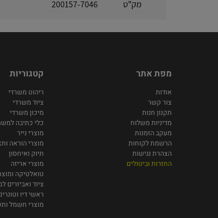
מק"ט
200157-7046
מפת אתר
קטגוריות
אודות
ריהוט משרדי
צור קשר
ציוד משרדי
תקנון חנות
מיכון משרדי
מדיניות משלוח
כלי כתיבה למשר
מעקב הזמנות
מוצרי נייר
הרשמת לקוחות
מוצרי הוראה ותצ
הצהרת נגישות
תיוק ואיחסון
החזרות וביטולים
מוצרי אריזה
טואלטיקה ומוצרי
ציוד ואביזרים ל
ראשי דיו וטונרים
מוצרי חשמל ות