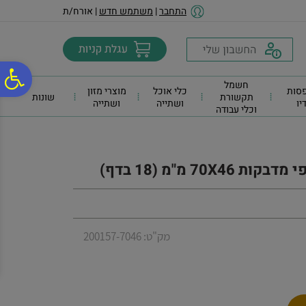
לתפריט
לתוכן
לתפריט
התחבר
|
משתמש חדש
| אורח/ת
אתר
המרכזי
נגישות
פ
חשמל
סות
כלי אוכל
מוצרי מזון
תקשורת
שונות
דיו
ושתייה
ושתייה
וכלי עבודה
סר
נג
מק"ט: 200157-7046