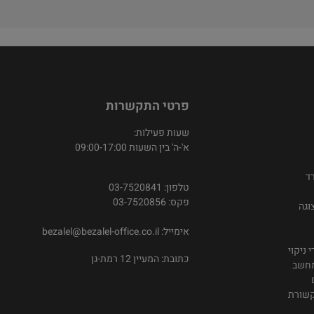
פרטי התקשרות
שעות פעילות:
א'-ה' בין השעות 09:00-17:00
ד
טלפון: 03-7520841
פקס: 03-7520856
וגה
אימייל:
bezalel@bezalel-office.co.il
 ניקוי
כתובת: המעיין 12 רמת-גן
מחשב
קשורת