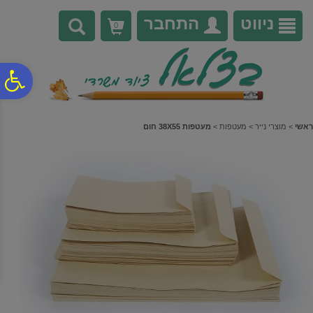
לתפריט
לתוכן
לתפריט
אתר
המרכזי
נגישות
ניווט
התחבר
0
פ
סר
ראשי
>
מוצרי נייר
>
מעטפות
>
מעטפות 38X55 חום
נג