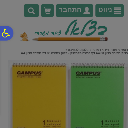
לתפריט
לתוכן
לתפריט
אתר
המרכזי
נגישות
ניווט
התחבר
0
פ
סר
ראשי
>
מוצרי נייר
>
דפדפות ובלוקים לכתיבה
>
בלוק ספירל עליון A4 80 דף כריכה פלסטיק - בלוק כתיבה 80 דף ספירל עליון A4
נג