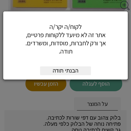
בלוק ספירל עליון A4 80 דף כריכה פלסטיק -
לקוח/ה יקר/ה
בלוק כתיבה 80 דף ספירל עליון A4
אתר זה לא מיועד ללקוחות פרטיים,
אך ורק לחברות, מוסדות, ומשרדים.
תודה.
12.15
כולל מע"מ
(10.30 לפני מע"מ)
הבנתי תודה
הוסף לעגלה
הזמן עכשיו
על המוצר
בלוק צהוב עם דפי שורות לכתיבה.
פתיחה נוחה של הבלוק כלפי מעלה.
גב קשיח לכתיבה נוחה.