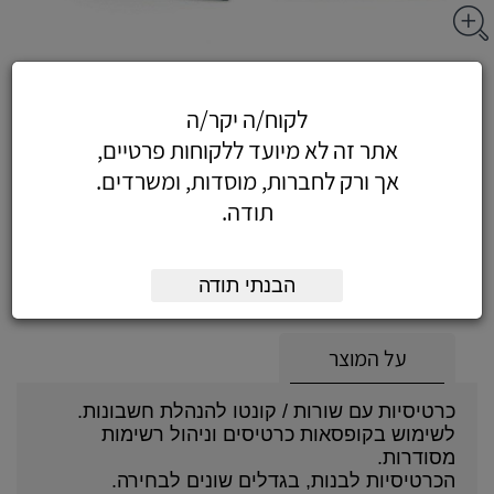
כרטיסיות מס' 4 )100יח'(16.5X25
לקוח/ה יקר/ה
אתר זה לא מיועד ללקוחות פרטיים,
אך ורק לחברות, מוסדות, ומשרדים.
14.75
כולל מע"מ
תודה.
(12.50 לפני מע"מ)
הוסף לעגלה
הזמן עכשיו
הבנתי תודה
על המוצר
כרטיסיות עם שורות / קונטו להנהלת חשבונות.
לשימוש בקופסאות כרטיסים וניהול רשימות
מסודרות.
הכרטיסיות לבנות, בגדלים שונים לבחירה.