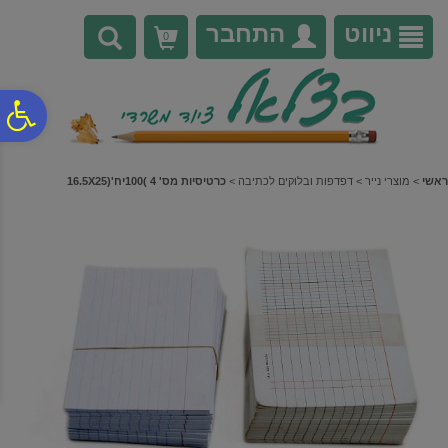
לתפריט
לתוכן
לתפריט
אתר
המרכזי
נגישות
ניווט
התחבר
0
פ
סר
ראשי
>
מוצרי נייר
>
דפדפות ובלוקים לכתיבה
>
כרטיסיות מס' 4 )100יח'(16.5X25
נג