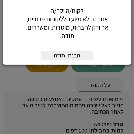
כחוול
לקוח/ה יקר/ה
אתר זה לא מיועד ללקוחות פרטיים,
אך ורק לחברות, מוסדות, ומשרדים.
תודה.
76.70
כולל מע"מ
(65 לפני מע"מ)
הבנתי תודה
הוסף לעגלה
הזמן עכשיו
על המוצר
נייח פחם ליצירת העתקים באמצעות כתיבה.
הנייר בעל שכבה פחמית המועברת לנייר היעד
לאחר הכתיבה.
גודל נייר:
A4
כמות בחבילה:
100 דפים