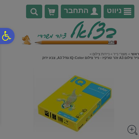
לתפריט
לתוכן
לתפריט
אתר
המרכזי
נגישות
ניווט
התחבר
0
פ
סר
ראשי
>
מוצרי נייר
>
ניירות צילום
>
נייר צילום A3 זהר טורקיז - נייר צילום IQ-Color גודל A3, צבע ירוק
נג