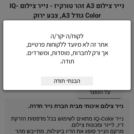
נייר צילום A3 זהר טורקיז - נייר צילום IQ-
Color גודל A3, צבע ירוק
לקוח/ה יקר/ה
אתר זה לא מיועד ללקוחות פרטיים,
38.82
כולל מע"מ
אך ורק לחברות, מוסדות, ומשרדים.
(32.90 לפני מע"מ)
תודה.
הוסף לעגלה
הזמן עכשיו
הבנתי תודה
על המוצר
נייר צילום איכותי מבית חברת נייר חדרה.
נייר IQ-Color מתאים לשימוש בכל מדפסות הזרקת
דיו, לייזר ומכונות צילום.
מרקם הנייר סופג את הדיו ביעילות, מתייבש מהר