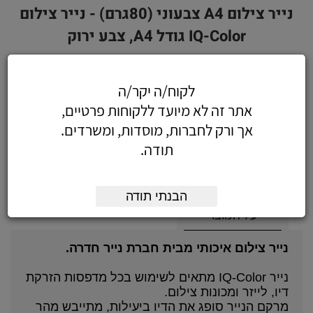
נייר צילום A4 צבעוני (80גרם) - נייר צילום
IQ-Color גודל A4, צבע ירוק
לקוח/ה יקר/ה
32.80
אתר זה לא מיועד ללקוחות פרטיים,
כולל מע"מ
אך ורק לחברות, מוסדות, ומשרדים.
(27.80 לפני מע"מ)
תודה.
הוסף לעגלה
הזמן עכשיו
הבנתי תודה
על המוצר
נייר צילום איכותי מבית חברת נייר חדרה.
נייר IQ-Color מתאים לשימוש בכל מדפסות הזרקת
דיו, לייזר ומכונות צילום.
מרקם הנייר סופג את הדיו ביעילות, מתייבש מהר