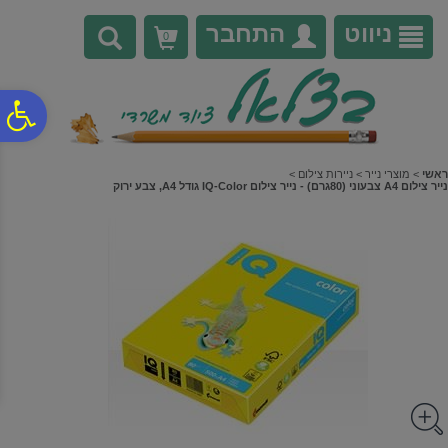
לתפריט
לתוכן
לתפריט
אתר
המרכזי
נגישות
ניווט
התחבר
0
פ
סר
ראשי
>
מוצרי נייר
>
ניירות צילום
>
נייר צילום A4 צבעוני (80גרם) - נייר צילום IQ-Color גודל A4, צבע ירוק
נג