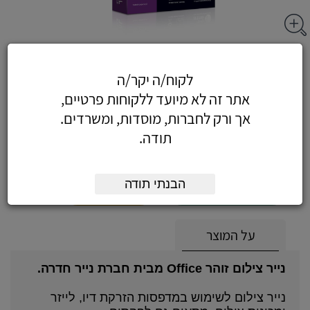
נייר צילום A4 זהר אקסטרא בלק
לקוח/ה יקר/ה
אתר זה לא מיועד ללקוחות פרטיים,
אך ורק לחברות, מוסדות, ומשרדים.
15.69
כולל מע"מ
תודה.
(13.30 לפני מע"מ)
הבנתי תודה
הוסף לעגלה
הזמן עכשיו
על המוצר
נייר צילום זוהר Office מבית חברת נייר חדרה.
נייר צילום לשימוש במדפסות הזרקת דיו, לייזר