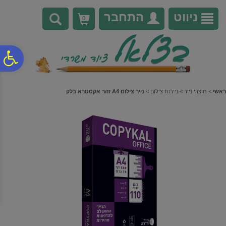
לתפריט
לתוכן
לתפריט
אתר
המרכזי
נגישות
ניווט
התחבר
0
פ
סר
ראשי
>
מוצרי נייר
>
ניירות צילום
>
נייר צילום A4 זהר אקסטרא בלק
נג