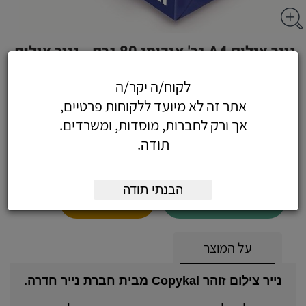
נייר צילום A4 גר' איכותי 80 גרם - נייר צילום,
A4, זוהר אופיס פרו
לקוח/ה יקר/ה
אתר זה לא מיועד ללקוחות פרטיים,
אך ורק לחברות, מוסדות, ומשרדים.
תודה.
15.81
כולל מע"מ
(13.40 לפני מע"מ)
הבנתי תודה
הוסף לעגלה
הזמן עכשיו
על המוצר
נייר צילום זוהר Copykal מבית חברת נייר חדרה.