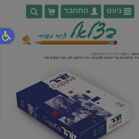
לתפריט
לתוכן
לתפריט
אתר
המרכזי
נגישות
ניווט
התחבר
0
פ
סר
ראשי
>
מוצרי נייר
>
ניירות צילום
>
נייר צילום A4 גר' איכותי 80 גרם - נייר צילום, A4, זוהר אופיס פרו
נג