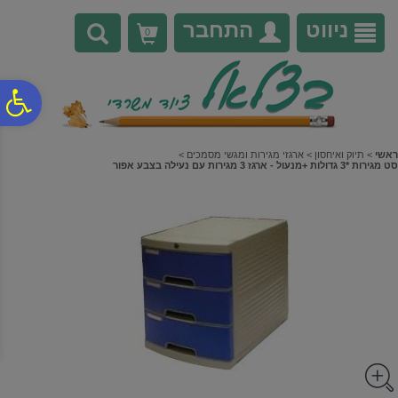
לתפריט
לתוכן
לתפריט
אתר
המרכזי
נגישות
ניווט
התחבר
0
פ
סר
ראשי
>
תיוק ואיחסון
>
ארגזי מגירות ומגשי מסמכים
>
סט מגירות *3 גדולות +מנעול - ארגז 3 מגירות עם נעילה בצבע אפור
נג