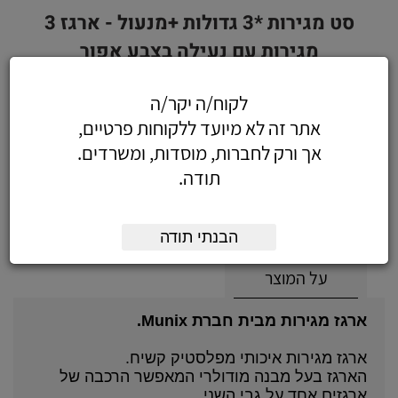
סט מגירות *3 גדולות +מנעול - ארגז 3
מגירות עם נעילה בצבע אפור
לקוח/ה יקר/ה
אתר זה לא מיועד ללקוחות פרטיים,
289.10
כולל מע"מ
אך ורק לחברות, מוסדות, ומשרדים.
(245.00 לפני מע"מ)
תודה.
הוסף לעגלה
הזמן עכשיו
הבנתי תודה
על המוצר
ארגז מגירות מבית חברת Munix.
ארגז מגירות איכותי מפלסטיק קשיח.
הארגז בעל מבנה מודולרי המאפשר הרכבה של
ארגזים אחד על גבי השני.