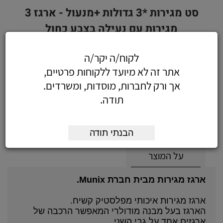
סט מגירות *3 גדולות +מנעול - ארגז 3
מגירות עם נעילה בצבע כחול
לקוח/ה יקר/ה
אתר זה לא מיועד ללקוחות פרטיים,
289.10
כולל מע"מ
אך ורק לחברות, מוסדות, ומשרדים.
(245.00 לפני מע"מ)
תודה.
הוסף לעגלה
הזמן עכשיו
הבנתי תודה
על המוצר
ארגז מגירות מבית חברת Munix.
ארגז מגירות איכותי מפלסטיק קשיח.
הארגז בעל מבנה מודולרי המאפשר הרכבה של
ארגזים אחד על גבי השני.