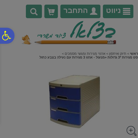
לתפריט
לתוכן
לתפריט
אתר
המרכזי
נגישות
ניווט
התחבר
0
פ
סר
ראשי
>
תיוק ואיחסון
>
ארגזי מגירות ומגשי מסמכים
>
סט מגירות *3 גדולות +מנעול - ארגז 3 מגירות עם נעילה בצבע כחול
נג