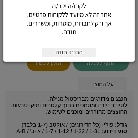
חוצצים א-ב פוליו ארוז
לקוח/ה יקר/ה
אתר זה לא מיועד ללקוחות פרטיים,
אך ורק לחברות, מוסדות, ומשרדים.
תודה.
5.19
כולל מע"מ
(4.40 לפני מע"מ)
הבנתי תודה
הוסף לעגלה
הזמן עכשיו
על המוצר
חוצצים מדורגים מבריסטול מנילה.
לסידור ניירת ומסמכים בתוך קלסרים ותיקי טבעות.
החוצצים מחוררים ומוכנים לשימוש.
גודל:
פוליו (כל הדירוגים) / אוקטב (1-7 בלבד)
סוגי דירוג:
1-31
/
1-22
/
1-12 / 1-7 / א'-ב' / A-B