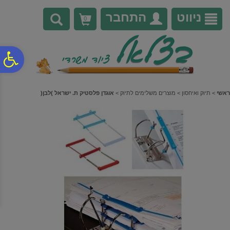
לתפריט
לתוכן
לתפריט
אתר
המרכזי
נגישות
ניווט
התחבר
0
פ
סר
ראשי
>
תיוק ואיחסון
>
מוצרים משלימים לתיוק
>
אוגדן פלסטיק ת. ישראל )לבן(
נג