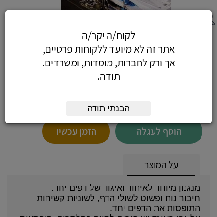
לקוח/ה יקר/ה
אוגדן פלסטיק ת. ישראל )לבן(
אתר זה לא מיועד ללקוחות פרטיים,
אך ורק לחברות, מוסדות, ומשרדים.
תודה.
3.13
כולל מע"מ
(2.65 לפני מע"מ)
הבנתי תודה
הוסף לעגלה
הזמן עכשיו
על המוצר
מנגנון מיוחד לאיחוד ואיגוד של דפים יחד.
חיבור נוח ופשוט לשולי הדף, לשוניות קשיחות
התופסות את הדפים יחד.