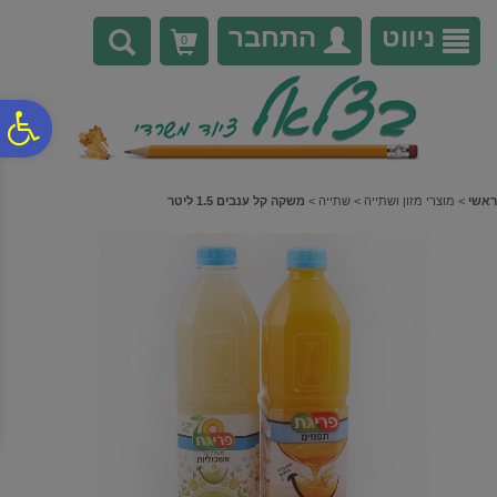
לתפריט
לתוכן
לתפריט
אתר
המרכזי
נגישות
ניווט
התחבר
0
פ
סר
ראשי
>
מוצרי מזון ושתייה
>
שתייה
>
משקה קל ענבים 1.5 ליטר
נג