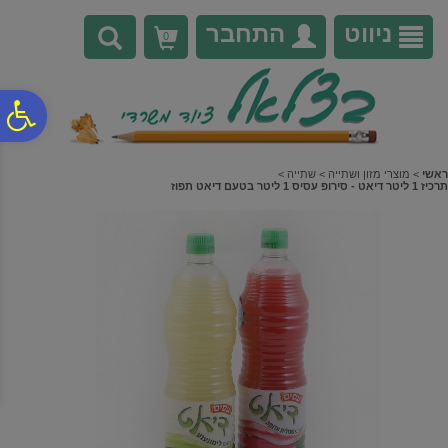
לתפריט
לתוכן
לתפריט
אתר
המרכזי
נגישות
ניווט
התחבר
0
פ
סר
ראשי
>
מוצרי מזון ושתייה
>
שתייה
>
תרכיז 1 ליטר דיאט - סירופ עסיס 1 ליטר בטעם דיאט תפוז
נג