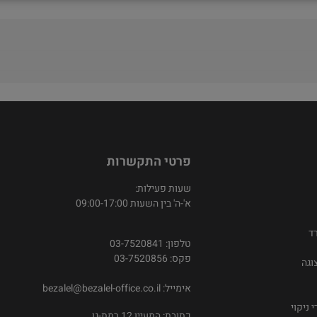
פרטי התקשרות
שעות פעילות:
א'-ה' בין השעות 09:00-17:00
ד
טלפון: 03-7520841
פקס: 03-7520856
וגה
אימייל:
bezalel@bezalel-office.co.il
 ניקוי
כתובת: המעיין 12 רמת-גן