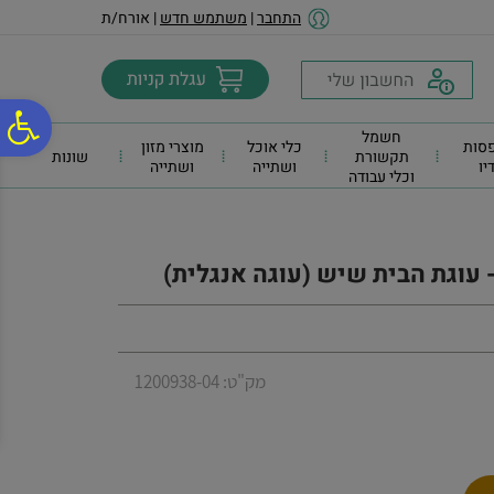
לתפריט
לתוכן
לתפריט
התחבר
|
משתמש חדש
| אורח/ת
אתר
המרכזי
נגישות
פ
חשמל
סות
כלי אוכל
מוצרי מזון
תקשורת
שונות
דיו
ושתייה
ושתייה
וכלי עבודה
סר
נג
 עוגת הבית שיש (עוגה אנגלית)
מק"ט: 1200938-04