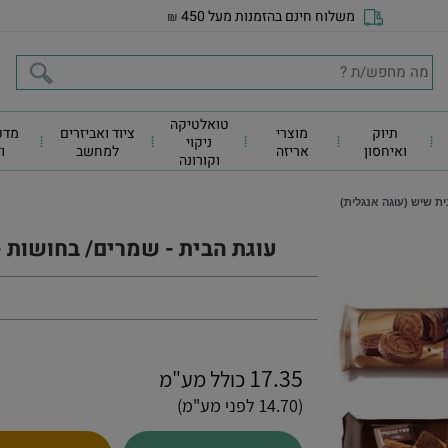
משלוח חינם בהזמנות מעל 450
₪
טואלטיקה
תיוק
מוצרי
ציוד ואביזרים
מדפ
ניקוי
ואיחסון
אריזה
למחשב
ו
וקורונה
ית שיש (עוגה אנגלית)
עוגת הבית - שמרים/ בחושות -
17.35
כולל מע"מ
(14.70 לפני מע"מ)