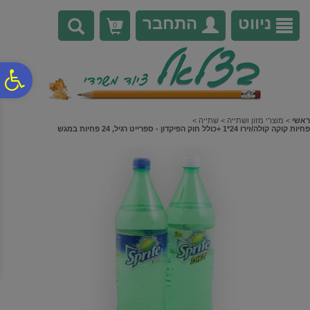
לתפריט
לתוכן
לתפריט
אתר
המרכזי
נגישות
ניווט
התחבר
0
פ
סר
ראשי
>
מוצרי מזון ושתייה
>
שתייה
>
פחיות קוקה קולה/זירו 24*1 +כולל חוק הפיקדון - ספרייט רגיל, 24 פחיות במגש
נג