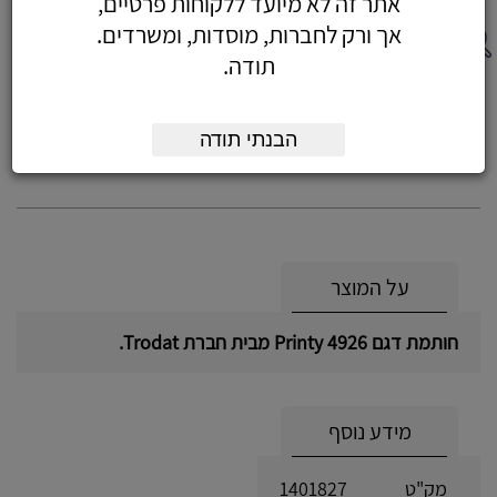
אתר זה לא מיועד ללקוחות פרטיים,
אך ורק לחברות, מוסדות, ומשרדים.
תודה.
חותמת 4926 + 6 שורות - חותמת פרינטי
Printy 4926, עם 6 שורות
הבנתי תודה
על המוצר
חותמת דגם 4926 Printy מבית חברת Trodat.
מידע נוסף
מק"ט
1401827