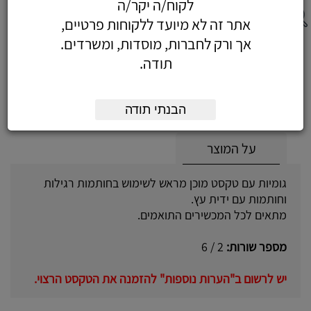
לקוח/ה יקר/ה
אתר זה לא מיועד ללקוחות פרטיים,
אך ורק לחברות, מוסדות, ומשרדים.
גומי חותמת 6 שורות
תודה.
הבנתי תודה
על המוצר
גומיות עם טקסט מוכן מראש לשימוש בחותמות רגילות
וחותמות עם ידית עץ.
מתאים לכל המכשירים התואמים.
מספר שורות:
2 / 6
יש לרשום ב"הערות נוספות" להזמנה את הטקסט הרצוי.