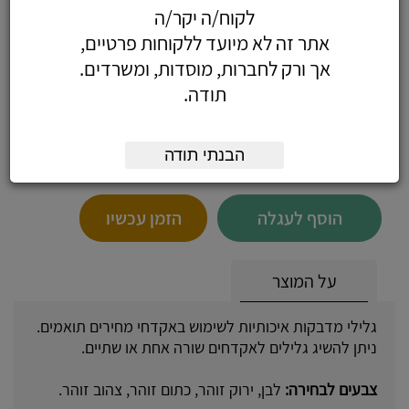
לקוח/ה יקר/ה
מדבקות לאקדח מחירים - גליל מדבקות לבן,
אתר זה לא מיועד ללקוחות פרטיים,
שורה אחת
אך ורק לחברות, מוסדות, ומשרדים.
תודה.
2.24
כולל מע"מ
הבנתי תודה
(1.90 לפני מע"מ)
הוסף לעגלה
הזמן עכשיו
על המוצר
גלילי מדבקות איכותיות לשימוש באקדחי מחירים תואמים.
ניתן להשיג גלילים לאקדחים שורה אחת או שתיים.
צבעים לבחירה:
לבן, ירוק זוהר, כתום זוהר, צהוב זוהר.