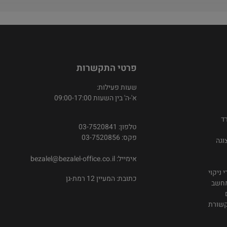
פרטי התקשרות
שעות פעילות:
א'-ה' בין השעות 09:00-17:00
ד
טלפון: 03-7520841
פקס: 03-7520856
וגה
אימייל:
bezalel@bezalel-office.co.il
 ניקוי
כתובת: המעיין 12 רמת-גן
מחשב
קשורת