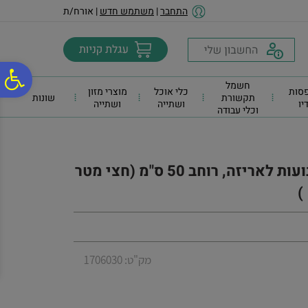
לתפריט
לתוכן
לתפריט
התחבר
|
משתמש חדש
| אורח/ת
אתר
המרכזי
נגישות
פ
חשמל
סות
כלי אוכל
מוצרי מזון
תקשורת
שונות
דיו
ושתייה
ושתייה
וכלי עבודה
סר
נג
ניילון פץ פץ 50/ 75 מטר - ניילון בועות לאריזה, רוחב 50 ס"מ (חצי מטר
)
מק"ט: 1706030