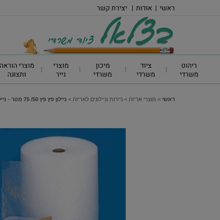
ראשי
|
אודות
|
יצירת קשר
ריהוט
ציוד
מיכון
מוצרי
מוצרי הוראה
משרדי
משרדי
משרדי
נייר
ותצוגה
ראשי
>
מוצרי אריזה
>
ניירות וניילונים לאריזה
>
ניילון פץ פץ 50/ 75 מטר - ניילון בועות לאריזה, רוחב 50 ס"מ (חצי מטר )