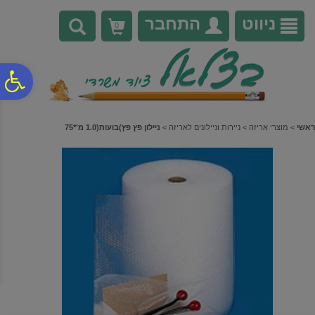
לתפריט
לתוכן
לתפריט
אתר
המרכזי
נגישות
ניווט
התחבר
0
פ
סר
ראשי
>
מוצרי אריזה
>
ניירות וניילונים לאריזה
>
ניילון פץ פץ)בועות(1.0 מ'*75
נג