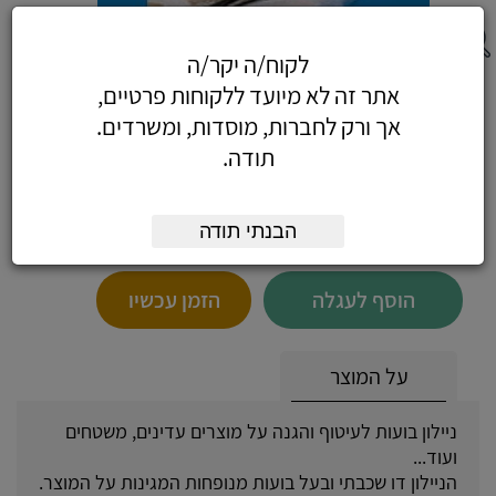
לקוח/ה יקר/ה
ניילון פץ פץ)בועות(1.0 מ'*75
אתר זה לא מיועד ללקוחות פרטיים,
אך ורק לחברות, מוסדות, ומשרדים.
תודה.
122.13
כולל מע"מ
הבנתי תודה
(103.50 לפני מע"מ)
הוסף לעגלה
הזמן עכשיו
על המוצר
ניילון בועות לעיטוף והגנה על מוצרים עדינים, משטחים
ועוד...
הניילון דו שכבתי ובעל בועות מנופחות המגינות על המוצר.