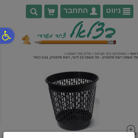
לתפריט
לתוכן
לתפריט
אתר
המרכזי
נגישות
ניווט
התחבר
0
פ
סר
ראשי
>
טואלטיקה ניקוי וקורונה
>
סלים ופחי אשפה
>
סל אשפה רשת פלסטיק - סל אשפה 13 ליטר, רשת פלסטיק, צבע כחול
נג