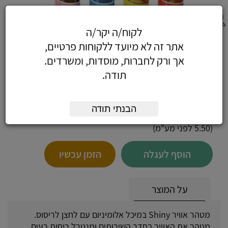
לקוח/ה יקר/ה
מטהר אויר מתכת טאצ' - מטהר אוויר Shiny
אתר זה לא מיועד ללקוחות פרטיים,
בריח לימון
אך ורק לחברות, מוסדות, ומשרדים.
תודה.
הבנתי תודה
6.49
כולל מע"מ
(5.50 לפני מע"מ)
הוסף לעגלה
הזמן עכשיו
על המוצר
מטהר אוויר Shiny במיכל אלומיניום עם לחצן לריסוס.
מטהר את האוויר בחדר השירותים ומנטרל ריחות רעים.