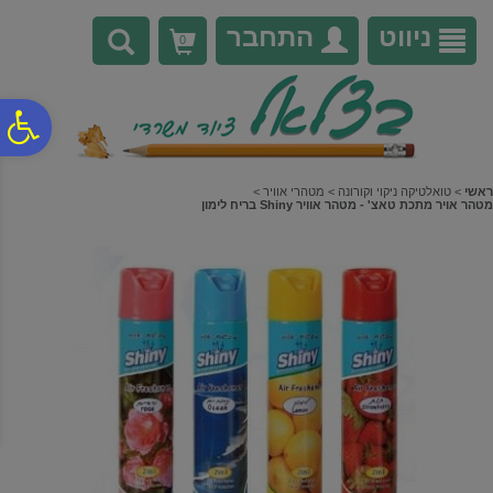
לתפריט
לתוכן
לתפריט
אתר
המרכזי
נגישות
ניווט
התחבר
0
פ
סר
ראשי
>
טואלטיקה ניקוי וקורונה
>
מטהרי אוויר
>
מטהר אויר מתכת טאצ' - מטהר אוויר Shiny בריח לימון
נג