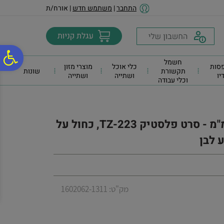
לתפריט
לתוכן
לתפריט
התחבר
|
משתמש חדש
| אורח/ת
אתר
המרכזי
נגישות
פ
חשמל
סות
כלי אוכל
מוצרי מזון
תקשורת
שונות
דיו
ושתייה
ושתייה
וכלי עבודה
סר
נג
סרט פי-טאצ' מדבקות פלסטיק 9 מ"מ - סרט פלסטיק TZ-223, כחול על
 לבן
מק"ט: 1602062-1311