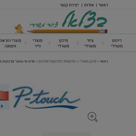
ראשי
|
אודות
|
יצירת קשר
ריהוט
ציוד
מיכון
מוצרי
מוצרי הוראה
משרדי
משרדי
משרדי
נייר
ותצוגה
ראשי
>
מיכון משרדי
>
מדפסות למדבקות וסרטים
>
סרט פי-טאצ' מדבקות פלסטיק 9 מ"מ - סרט פלסטיק TZ-223,