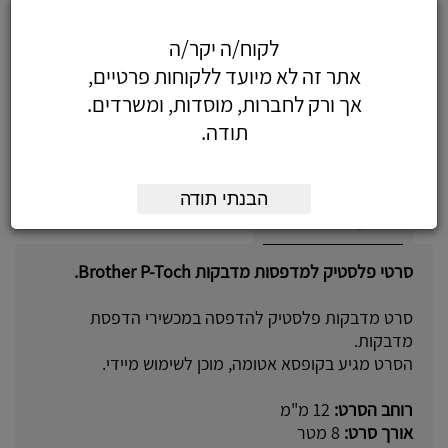
לקוח/ה יקר/ה
69.62
כולל מע"מ
אתר זה לא מיועד ללקוחות פרטיים,
(59.00 לפני מע"מ)
אך ורק לחברות, מוסדות, ומשרדים.
תודה.
הוסף לעגלה
הזמן עכשיו
הבנתי תודה
על המוצר
סרטי פלסטיק למדפסות מדבקות Brother P-Toch.
סרט מדבקות פלסטיק להדפסה במכשירי הדפסת
מדבקות.
הסרט מגיע בקופסא אטומה, מוכן לשימוש מיידי.
רוחב הסרט:
12 מ"מ
אורך סרט:
8 מטר