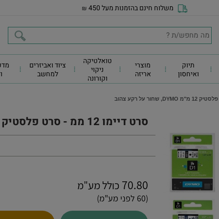
משלוח חינם בהזמנות מעל 450
₪
טואלטיקה
תיוק
מוצרי
ציוד ואביזרים
מדפ
ניקוי
ואיחסון
אריזה
למחשב
ו
וקורונה
סרט דיימו 12 ממ - סרט פלסטיק 12 מ"מ DYMO, שחור על רקע צהוב
70.80
כולל מע"מ
(60 לפני מע"מ)