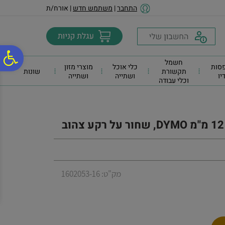
לתפריט
לתוכן
לתפריט
התחבר
|
משתמש חדש
| אורח/ת
אתר
המרכזי
נגישות
פ
חשמל
סות
כלי אוכל
מוצרי מזון
תקשורת
שונות
דיו
ושתייה
ושתייה
וכלי עבודה
סר
נג
מק"ט: 1602053-16