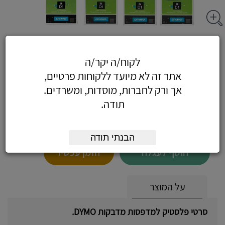
סרט דיימו 12 ממ - סרט פלסטיק 12 מ"מ
DYMO, אדום על רקע לבן
לקוח/ה יקר/ה
אתר זה לא מיועד ללקוחות פרטיים,
אך ורק לחברות, מוסדות, ומשרדים.
תודה.
70.80
כולל מע"מ
(60 לפני מע"מ)
הבנתי תודה
הוסף לעגלה
הזמן עכשיו
על המוצר
סרטי פלסטיק למדפסות מדבקות DYMO.