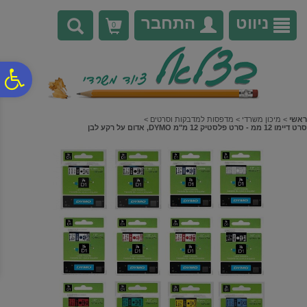
לתפריט
לתוכן
לתפריט
אתר
המרכזי
נגישות
ניווט
התחבר
0
פ
סר
ראשי
>
מיכון משרדי
>
מדפסות למדבקות וסרטים
>
סרט דיימו 12 ממ - סרט פלסטיק 12 מ"מ DYMO, אדום על רקע לבן
נג