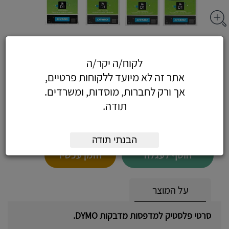
סרט דיימו 12 ממ - סרט פלסטיק 12 מ"מ
DYMO, לבן על רקע שחור
לקוח/ה יקר/ה
אתר זה לא מיועד ללקוחות פרטיים,
אך ורק לחברות, מוסדות, ומשרדים.
תודה.
70.80
כולל מע"מ
(60 לפני מע"מ)
הבנתי תודה
הוסף לעגלה
הזמן עכשיו
על המוצר
סרטי פלסטיק למדפסות מדבקות DYMO.