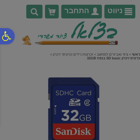
לתפריט
לתוכן
לתפריט
אתר
המרכזי
נגישות
ניווט
התחבר
0
פ
סר
ראשי
>
ציוד ואביזרים למחשב
>
זכרונות ניידים וכרטיסי זיכרון
>
כרטיס זיכרון SD basic בנפח 32GB
נג