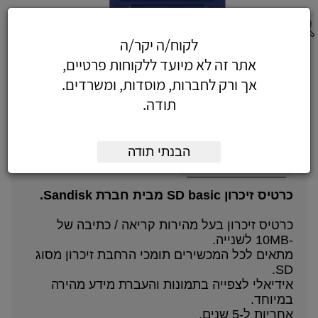
לקוח/ה יקר/ה
כרטיס זיכרון SD basic בנפח 32GB
אתר זה לא מיועד ללקוחות פרטיים,
אך ורק לחברות, מוסדות, ומשרדים.
תודה.
הבנתי תודה
על המוצר
כרטיס זיכרון SD basic מבית חברת Sandisk.
כרטיס זיכרון בעל מהירות קריאה / כתיבה של
-10MB לשנייה.
מתאים לכל המכשירים תומכי הרחבת זיכרון מסוג
SD.
אידיאלי לצפייה בתמונות והעברת מידע מהירה
במיוחד.
אחריות ל-5 שנים.